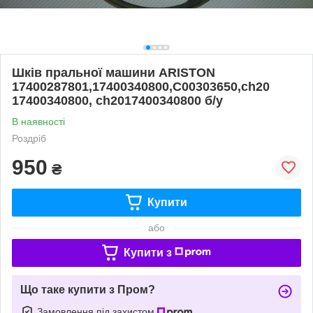
Шків пральної машини ARISTON
17400287801,17400340800,C00303650,ch20
17400340800, ch2017400340800 б/у
В наявності
Роздріб
950
₴
Купити
або
Купити з
Що таке купити з Пром?
Замовлення під захистом