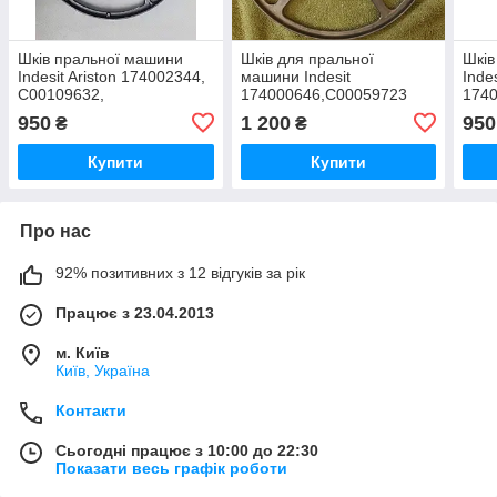
Шків пральної машини
Шків для пральної
Шків
Indesit Ariston 174002344,
машини Indesit
Indes
C00109632,
174000646,C00059723
1740
17400167101,482000072319
ОРИГИНАЛ Б/У.
1740
950
1 200
950
₴
₴
Б/У.
Б/У
Купити
Купити
Про нас
92% позитивних з 12 відгуків за рік
Працює з 23.04.2013
м. Київ
Київ, Україна
Контакти
Сьогодні працює з 10:00 до 22:30
Показати весь графік роботи