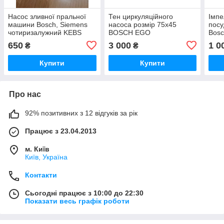
Насос зливної пральної
Тен циркуляційного
Імпе
машини Bosch, Siemens
насоса розмір 75х45
пос
чотиризалужний KEBS
BOSCH EGO
Bosc
111/047,786729,00145212,118/093,
30.73400.029,
5600
650
3 000
1 0
₴
₴
135/19,125/20 ОРІГІНАЛ
9001212362, 1811201/2,
9000
Б/У.
32039363, 00755078.
Б/У
Купити
Купити
Про нас
92% позитивних з 12 відгуків за рік
Працює з 23.04.2013
м. Київ
Київ, Україна
Контакти
Сьогодні працює з 10:00 до 22:30
Показати весь графік роботи