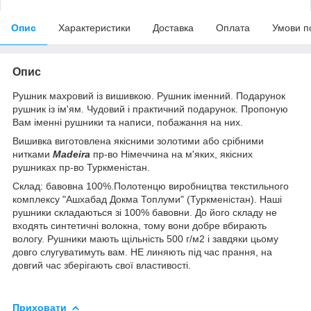
Опис
Характеристики
Доставка
Оплата
Умови п
Опис
Рушник махровий із вишивкою. Рушник іменний. Подарунок
рушник із ім'ям. Чудовий і практичний подарунок. Пропоную
Вам іменні рушники та написи, побажання на них.
Вишивка виготовлена якісними золотими або срібними
нитками
Madeira
пр-во Німеччина на м'яких, якісних
рушниках пр-во Туркменістан.
Склад: бавовна 100%.Полотенцю виробництва текстильного
комплексу "Ашхабад Докма Топлуми" (Туркменістан). Наші
рушники складаються зі 100% бавовни. До його складу не
входять синтетичні волокна, тому вони добре вбирають
вологу. Рушники мають щільність 500 г/м2 і завдяки цьому
довго слугуватимуть вам. НЕ линяють під час прання, на
довгий час зберігають свої властивості.
Приховати