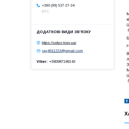
+380 (99) 537-27-34
МТС
М
к
Ц
Б
https://selpo.kiev.ua/
Н
ray4511222@gmail.com
В
л
Viber
+380987186143
З
М
Ц
Х