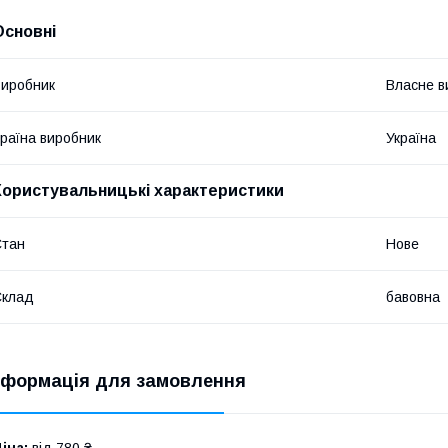
Основні
иробник
Власне в
раїна виробник
Україна
Користувальницькі характеристики
Стан
Нове
Склад
бавовна
нформація для замовлення
іна:
від 780 ₴