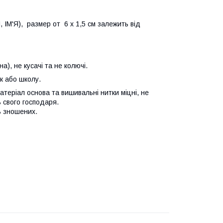
М'Я), размер от 6 х 1,5 см залежить від
), не кусачі та не колючі.
ок або школу.
атеріал основа та вишивальні нитки міцні, не
ь свого господаря.
ь зношених.