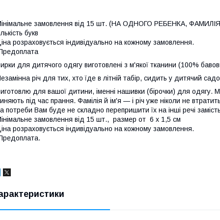
інімальне замовлення від 15 шт. (НА ОДНОГО РЕБЕНКА, ФАМИЛІЯ, І
ількість букв
іна розраховується індивідуально на кожному замовлення.
Предоплата
ирки для дитячого одягу виготовлені з м'якої тканини (100% бавовна
езамінна річ для тих, хто їде в літній табір, сидить у дитячий сад
иготовлю для вашої дитини, іменні нашивки (бірочки) для одягу. М
иняють під час прання. Фамілія й ім'я — і річ уже ніколи не втратит
а потреби Вам буде не складно перепришити їх на інші речі заміст
інімальне замовлення від 15 шт., размер от 6 х 1,5 см
іна розраховується індивідуально на кожному замовлення.
Предоплата.
арактеристики