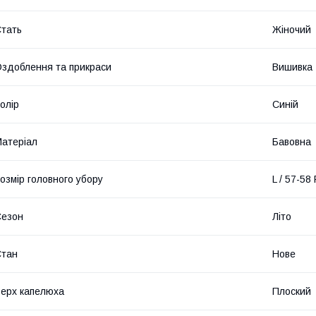
тать
Жіночий
здоблення та прикраси
Вишивка
олір
Синій
атеріал
Бавовна
озмір головного убору
L / 57-58
Сезон
Літо
Стан
Нове
ерх капелюха
Плоский