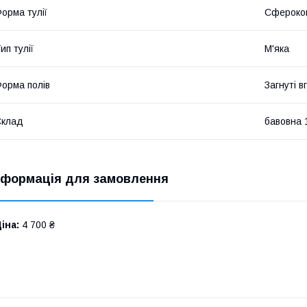
орма тулії
Сфероко
ип тулії
М'яка
орма полів
Загнуті в
Склад
бавовна
нформація для замовлення
іна:
4 700 ₴