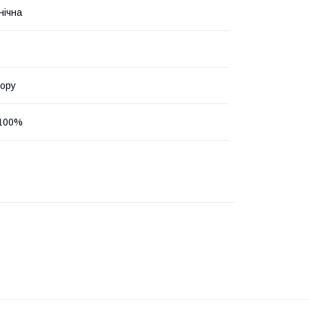
нічна
гору
 100%