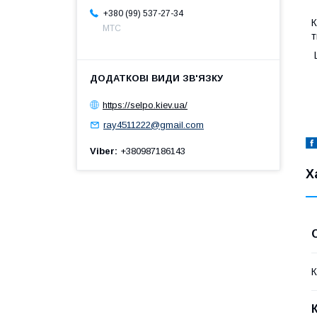
+380 (99) 537-27-34
К
МТС
т
Ш
https://selpo.kiev.ua/
ray4511222@gmail.com
Viber
+380987186143
Х
К