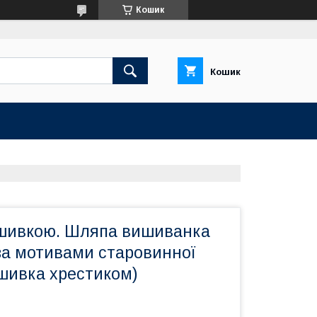
Кошик
Кошик
шивкою. Шляпа вишиванка
за мотивами старовинної
шивка хрестиком)