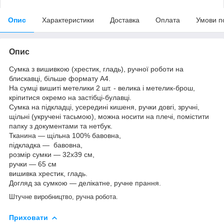
Опис
Характеристики
Доставка
Оплата
Умови п
Опис
Сумка з вишивкою (хрестик, гладь), ручної роботи на
блискавці, більше формату А4.
На сумці вишиті метелики 2 шт. - велика і метелик-брош,
кріпитися окремо на застібці-булавці.
Сумка на підкладці, усередині кишеня, ручки довгі, зручні,
щільні (укручені тасьмою), можна носити на плечі, помістити
папку з документами та нетбук.
Тканина — щільна 100% бавовна,
підкладка — бавовна,
розмір сумки — 32х39 см,
ручки — 65 см
вишивка хрестик, гладь.
Догляд за сумкою — делікатне, ручне прання.
Штучне виробництво, ручна робота.
Приховати