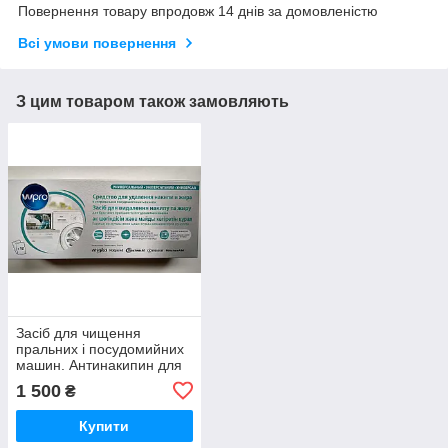
Повернення товару впродовж 14 днів за домовленістю
Всі умови повернення
З цим товаром також замовляють
Засіб для чищення
пральних і посудомийних
машин. Антинакипин для
пральних і посудомийних
1 500
₴
машин Wpro.
Купити