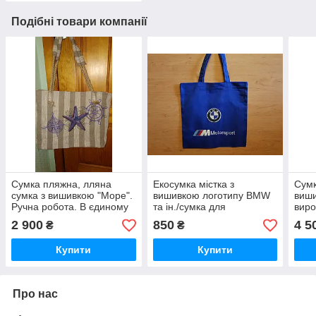
Подібні товари компанії
Сумка пляжна, лляна
Екосумка містка з
Сумк
сумка з вишивкою "Море".
вишивкою логотипу BMW
виши
Ручна робота. В єдиному
та ін./сумка для
виро
екземплярі.
покупок.Ручна робота.
робо
2 900
850
4 5
₴
₴
Купити
Купити
Про нас