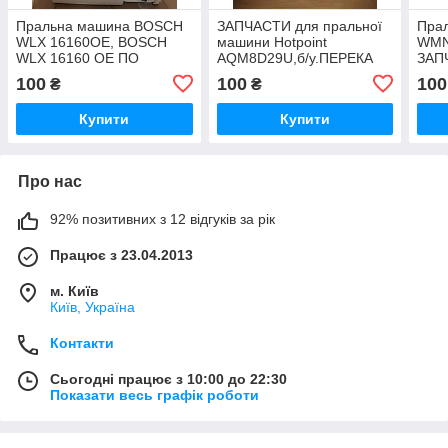
Пральна машина BOSCH
ЗАПЧАСТИ для пральної
Пра
WLX 16160OE, BOSCH
машини Hotpoint
WMN
WLX 16160 OE ПО
AQM8D29U,б/у.ПЕРЕКА
ЗАП
ЗАПЧАСТЯМ.ПЕРЕД
ЗАКАЗОМ ПЕРЕЗОВАНІТЬ
ЗАК
100
100
100
₴
₴
ЗАКАЗОМ ПРОВОГА
І ЗБЕДИСЯ В НАЛИЧІ
ЗМО
ПЕРЕМОЖЕННЯ В
ЗАПЧАСТИ.
ЗАП
Купити
Купити
НАЛИЧІ ЗАПКОСТІ!
Про нас
92% позитивних з 12 відгуків за рік
Працює з 23.04.2013
м. Київ
Київ, Україна
Контакти
Сьогодні працює з 10:00 до 22:30
Показати весь графік роботи