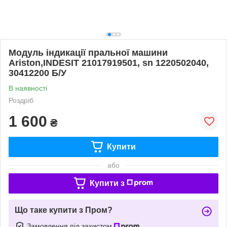
Модуль індикації пральної машини
Ariston,INDESIT 21017919501, sn 1220502040,
30412200 Б/У
В наявності
Роздріб
1 600
₴
Купити
або
Купити з
Що таке купити з Пром?
Замовлення під захистом