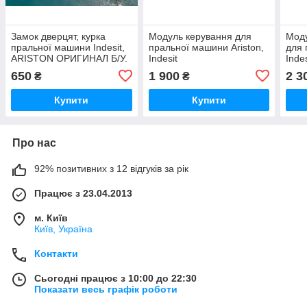
Замок дверцят, курка
Модуль керування для
Моду
пральної машини Indesit,
пральної машини Ariston,
для
ARISTON ОРИГИНАЛ Б/У.
Indesit
Inde
21009586903.00,30410282.00,
3041
650
1 900
2 3
₴
₴
031497 Б/У
Б/У
Купити
Купити
Про нас
92% позитивних з 12 відгуків за рік
Працює з 23.04.2013
м. Київ
Київ, Україна
Контакти
Сьогодні працює з 10:00 до 22:30
Показати весь графік роботи