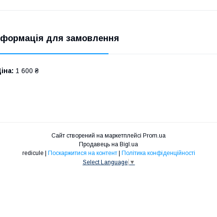
нформація для замовлення
іна:
1 600 ₴
Сайт створений на маркетплейсі
Prom.ua
Продавець на Bigl.ua
redicule |
Поскаржитися на контент
|
Політика конфіденційності
Select Language
▼