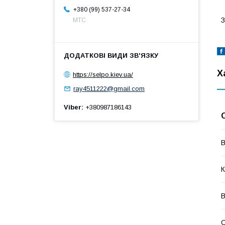
+380 (99) 537-27-34
З
МТС
Х
https://selpo.kiev.ua/
ray4511222@gmail.com
Viber
+380987186143
В
К
В