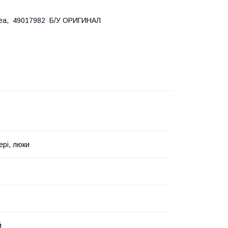
idea, 49017982 Б/У ОРИГИНАЛ
ері, люки
й