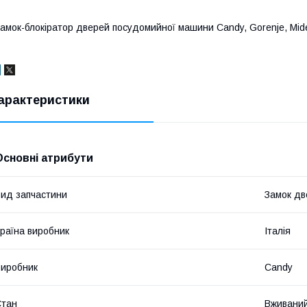
амок-блокіратор дверей посудомийної машини Candy, Gorenje, M
арактеристики
Основні атрибути
ид запчастини
Замок дв
раїна виробник
Італія
иробник
Candy
Стан
Вживани