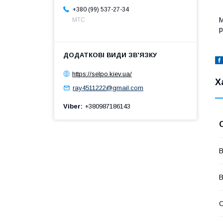
+380 (99) 537-27-34
М
МТС
р
https://selpo.kiev.ua/
Х
ray4511222@gmail.com
Viber
+380987186143
В
В