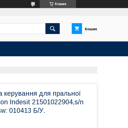
Кошик
Кошик
а керування для пральної
on Indesit 21501022904,s/n
w: 010413 Б/У.