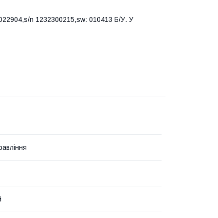
022904,s/n 1232300215,sw: 010413 Б/У. У
равління
й