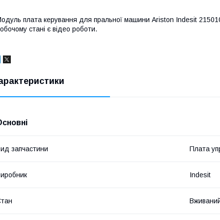
одуль плата керування для пральної машини Ariston Indesit 21501
обочому стані є відео роботи.
арактеристики
Основні
ид запчастини
Плата уп
иробник
Indesit
Стан
Вживани