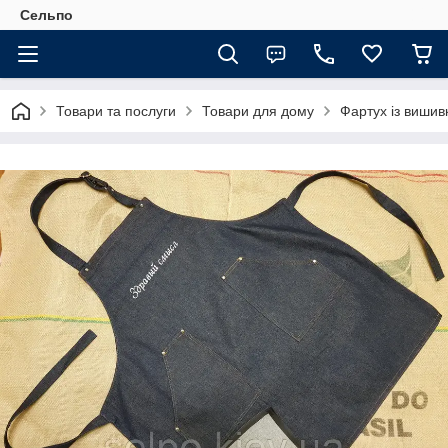
Сельпо
Товари та послуги
Товари для дому
Фартух із вишив