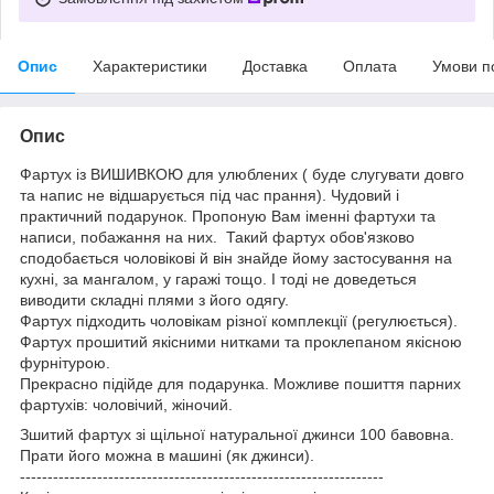
Опис
Характеристики
Доставка
Оплата
Умови п
Опис
Фартух із ВИШИВКОЮ для улюблених ( буде слугувати довго
та напис не відшарується під час прання). Чудовий і
практичний подарунок. Пропоную Вам іменні фартухи та
написи, побажання на них. Такий фартух обов'язково
сподобається чоловікові й він знайде йому застосування на
кухні, за мангалом, у гаражі тощо. І тоді не доведеться
виводити складні плями з його одягу.
Фартух підходить чоловікам різної комплекції (регулюється).
Фартух прошитий якісними нитками та проклепаном якісною
фурнітурою.
Прекрасно підійде для подарунка. Можливе пошиття парних
фартухів: чоловічий, жіночий.
Зшитий фартух зі щільної натуральної джинси 100 бавовна.
Прати його можна в машині (як джинси).
------------------------------------------------------------------