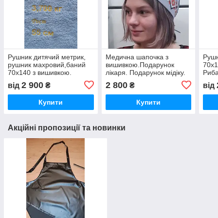
Рушник дитячий метрик,
Медична шапочка з
Рушн
рушник махровий,баний
вишивкою.Подарунок
70х1
70x140 з вишивкою.
лікаря. Подарунок мідіку.
Риба
Шапочка хірурга.
рушн
2 900
2 800
від
₴
₴
від
Подарунок для медика.
Купити
Купити
Акційні пропозиції та новинки