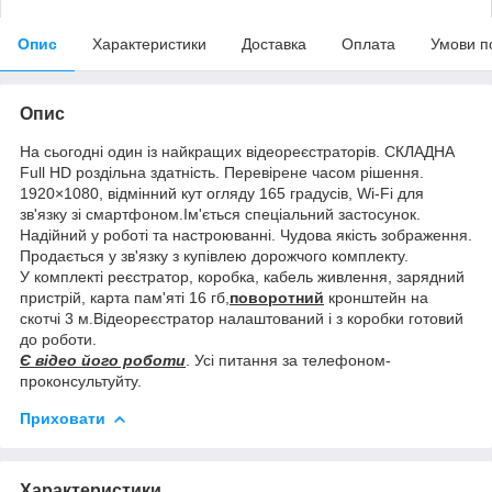
Опис
Характеристики
Доставка
Оплата
Умови п
Опис
На сьогодні один із найкращих відеореєстраторів. СКЛАДНА
Full HD роздільна здатність. Перевірене часом рішення.
1920×1080, відмінний кут огляду 165 градусів, Wi-Fi для
зв'язку зі смартфоном.Ім'ється спеціальний застосунок.
Надійний у роботі та настроюванні. Чудова якість зображення.
Продається у зв'язку з купівлею дорожчого комплекту.
У комплекті реєстратор, коробка, кабель живлення, зарядний
пристрій, карта пам'яті 16 гб,
поворотний
кронштейн на
скотчі 3 м.Відеореєстратор налаштований і з коробки готовий
до роботи.
Є відео його роботи
. Усі питання за телефоном-
проконсультуйту.
Приховати
Характеристики