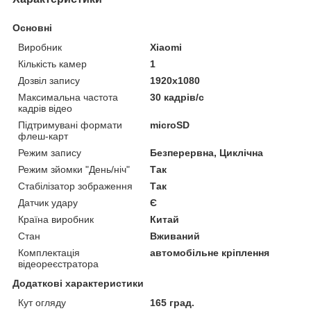
Основні
Виробник
Xiaomi
Кількість камер
1
Дозвіл запису
1920х1080
Максимальна частота
30 кадрів/с
кадрів відео
Підтримувані формати
microSD
флеш-карт
Режим запису
Безперервна, Циклічна
Режим зйомки "День/ніч"
Так
Стабілізатор зображення
Так
Датчик удару
Є
Країна виробник
Китай
Стан
Вживаний
Комплектація
автомобільне кріплення
відеореєстратора
Додаткові характеристики
Кут огляду
165 град.