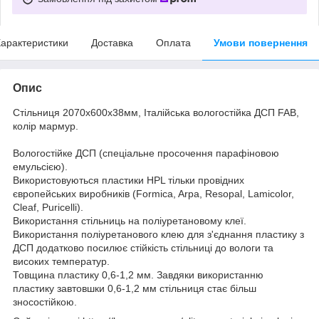
арактеристики
Доставка
Оплата
Умови повернення
Опис
Стільниця 2070х600х38мм, Італійська вологостійка ДСП FAB,
колір мармур.
Вологостійке ДСП (спеціальне просочення парафіновою
емульсією).
Використовуються пластики HPL тільки провідних
європейських виробників (Formica, Arpa, Resopal, Lamicolor,
Cleaf, Puricelli).
Використання стільниць на поліуретановому клеї.
Використання поліуретанового клею для з'єднання пластику з
ДСП додатково посилює стійкість стільниці до вологи та
високих температур.
Товщина пластику 0,6-1,2 мм. Завдяки використанню
пластику завтовшки 0,6-1,2 мм стільниця стає більш
зносостійкою.