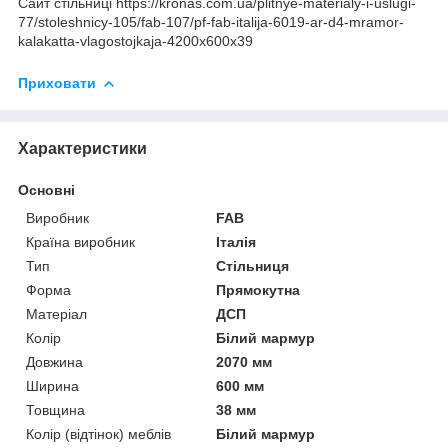
Сайт стільниці https://kronas.com.ua/plitnye-materialy-i-uslugi-
77/stoleshnicy-105/fab-107/pf-fab-italija-6019-ar-d4-mramor-
kalakatta-vlagostojkaja-4200x600x39
Приховати
Характеристики
Основні
Виробник
FAB
Країна виробник
Італія
Тип
Стільниця
Форма
Прямокутна
Матеріал
ДСП
Колір
Білий мармур
Довжина
2070 мм
Ширина
600 мм
Товщина
38 мм
Колір (відтінок) меблів
Білий мармур