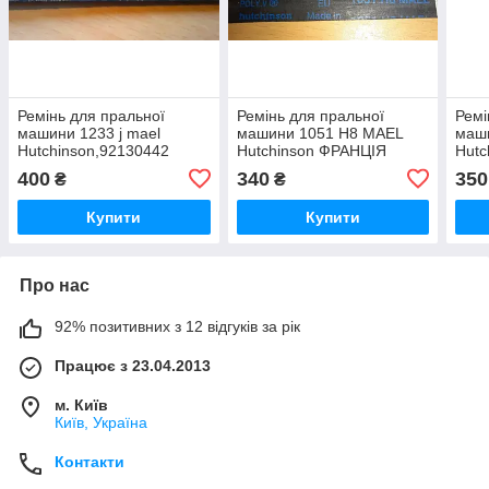
Ремінь для пральної
Ремінь для пральної
Ремі
машини 1233 j mael
машини 1051 H8 MAEL
маши
Hutchinson,92130442
Hutchinson ФРАНЦІЯ
Hutc
ОРИГИНАЛ Б/У.
ОРИГІНАЛ Б/У.
У.
400
340
350
₴
₴
Купити
Купити
Про нас
92% позитивних з 12 відгуків за рік
Працює з 23.04.2013
м. Київ
Київ, Україна
Контакти