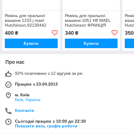
Ремінь для пральної
Ремінь для пральної
Ремі
машини 1233 j mael
машини 1051 H8 MAEL
маш
Hutchinson,92130442
Hutchinson ФРАНЦІЯ
Hutc
ОРИГИНАЛ Б/У.
ОРИГІНАЛ Б/У.
У.
400
340
350
₴
₴
Купити
Купити
Про нас
92% позитивних з 12 відгуків за рік
Працює з 23.04.2013
м. Київ
Київ, Україна
Контакти
Сьогодні працює з 10:00 до 22:30
Показати весь графік роботи