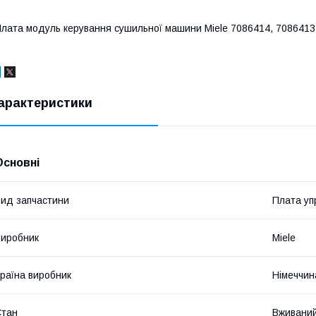
лата модуль керування сушильної машини Miele 7086414, 7086413, 
арактеристики
Основні
ид запчастини
Плата уп
иробник
Miele
раїна виробник
Німеччин
Стан
Вживани