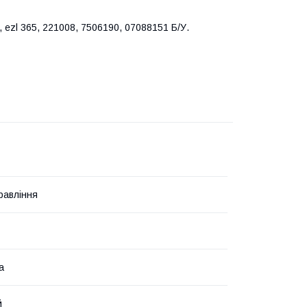
ezl 365, 221008, 7506190, 07088151 Б/У.
равління
а
й