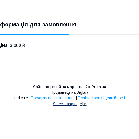
нформація для замовлення
іна:
3 000 ₴
Сайт створений на маркетплейсі
Prom.ua
Продавець на Bigl.ua
redicule |
Поскаржитися на контент
|
Політика конфіденційності
Select Language
▼