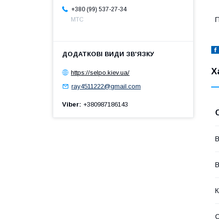
+380 (99) 537-27-34
П
МТС
Х
https://selpo.kiev.ua/
ray4511222@gmail.com
Viber
+380987186143
В
В
К