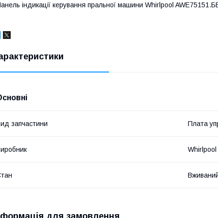
анель індикації керування пральної машини Whirlpool AWE75151.
арактеристики
Основні
ид запчастини
Плата уп
иробник
Whirlpool
Стан
Вживани
нформація для замовлення