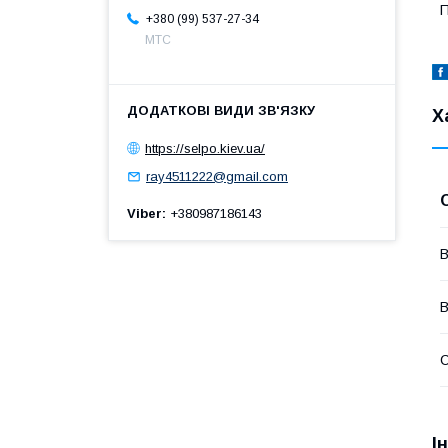
П
+380 (99) 537-27-34
МТС
Х
https://selpo.kiev.ua/
ray4511222@gmail.com
Viber
+380987186143
В
В
І