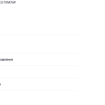
БЕЗ ПЛАТИ!
равління
й