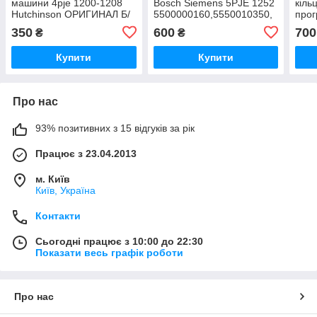
машини 4pje 1200-1208
Bosch Siemens 5PJE 1252
кіль
Hutchinson ОРИГИНАЛ Б/
5500000160,5550010350,
прог
У.
5500 000 160, BSH 5550
маш
350
600
700
₴
₴
010 350, 439491,678914
900
ОРІГІНАЛ Б/У
ОРИГ
Купити
Купити
Про нас
93% позитивних з 15 відгуків за рік
Працює з 23.04.2013
м. Київ
Київ, Україна
Контакти
Сьогодні працює з 10:00 до 22:30
Показати весь графік роботи
Про нас