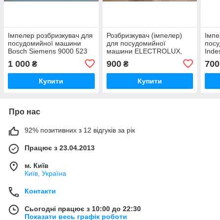
Імпелер розбризкувач для
Розбризкувач (імпелер)
Імпе
посудомийної машини
для посудомийної
пос
Bosch Siemens 9000 523
машини ELECTROLUX,
Inde
537, 90000.523.537,A2302
AEG,ZANUSSI 111 9230,
C00
1 000
900
700
₴
₴
007/3 ОРИГИНАЛ
1119226239, 111922623,
ОРИГ
ОРИГІНАЛ Б/У.
Купити
Купити
Про нас
92% позитивних з 12 відгуків за рік
Працює з 23.04.2013
м. Київ
Київ, Україна
Контакти
Сьогодні працює з 10:00 до 22:30
Показати весь графік роботи