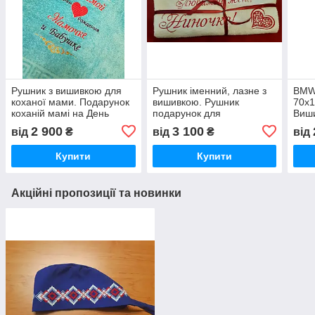
Рушник з вишивкою для
Рушник іменний, лазне з
BMW
коханої мами. Подарунок
вишивкою. Рушник
70х1
коханій мамі на День
подарунок для
Виш
народження.
улюблених.Вишивка на
авто
2 900
3 100
від
₴
від
₴
від
замовлення.Ручна робота.
для 
Купити
Купити
Акційні пропозиції та новинки